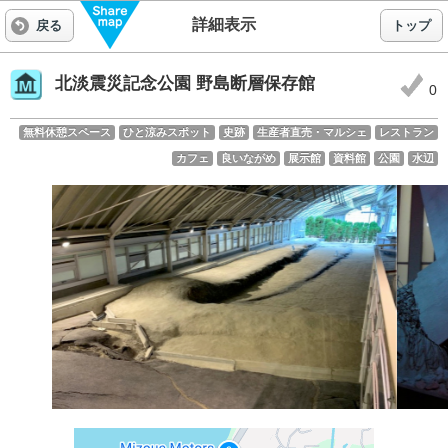
詳細表示
戻る
トップ
北淡震災記念公園 野島断層保存館
0
無料休憩スペース
ひと涼みスポット
史跡
生産者直売・マルシェ
レストラン
カフェ
良いながめ
展示館
資料館
公園
水辺