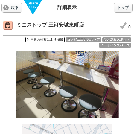
詳細表示
戻る
トップ
ミニストップ 三河安城東町店
0
コンビニエンスストア
ひと涼みスポット
利用者の推薦により掲載
イートインスペース