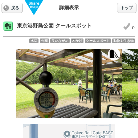
詳細表示
戻る
トップ
東京港野鳥公園 クールスポット
0
水辺
公園
良いながめ
木かげ
クールスポット
動物や生き物