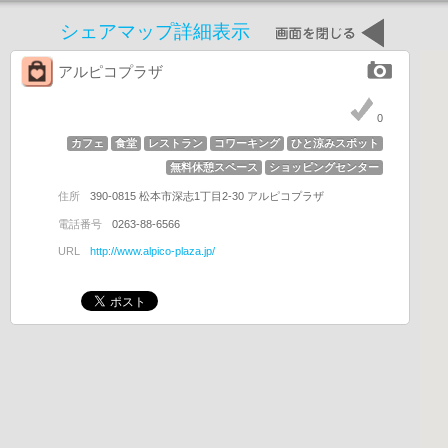
シェアマップ詳細表示
アルピコプラザ
0
カフェ
食堂
レストラン
コワーキング
ひと涼みスポット
無料休憩スペース
ショッピングセンター
住所
390-0815 松本市深志1丁目2-30 アルピコプラザ
電話番号
0263-88-6566
URL
http://www.alpico-plaza.jp/