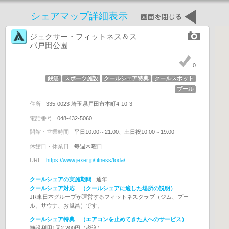
シェアマップ詳細表示
ジェクサー・フィットネス＆ス
パ戸田公園
0
銭湯
スポーツ施設
クールシェア特典
クールスポット
プール
住所
335-0023 埼玉県戸田市本町4-10-3
電話番号
048-432-5060
開館・営業時間
平日10:00～21:00、土日祝10:00～19:00
休館日・休業日
毎週木曜日
URL
https://www.jexer.jp/fitness/toda/
クールシェアの実施期間
通年
クールシェア対応 （クールシェアに適した場所の説明）
JR東日本グループが運営するフィットネスクラブ（ジム、プー
ル、サウナ、お風呂）です。
クールシェア特典 （エアコンを止めてきた人へのサービス）
施設利用1回2,200円（税込）