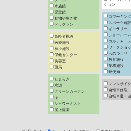
ション
水族館
児童館
コワーキン
動物や生き物
スポーツ施
ドッグラン
ギャラリー
ショールー
高齢者施設
カルチャー
医療施設
ワークショ
福祉施設
ものつくり
保健センター
教育施設
美容室
業務施設
薬局
郵便局
せせらぎ
レンタサイ
水辺
自転車修理
グリーンカーテン
自転車道・
滝
シャワーミスト
屋上庭園
オプション