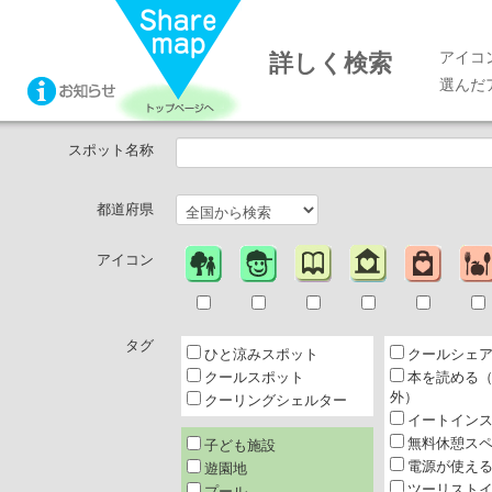
アイコ
詳しく検索
選んだ
スポット名称
都道府県
アイコン
タグ
ひと涼みスポット
クールシェ
クールスポット
本を読める
外）
クーリングシェルター
イートイン
無料休憩ス
子ども施設
電源が使え
遊園地
ツーリスト
プール